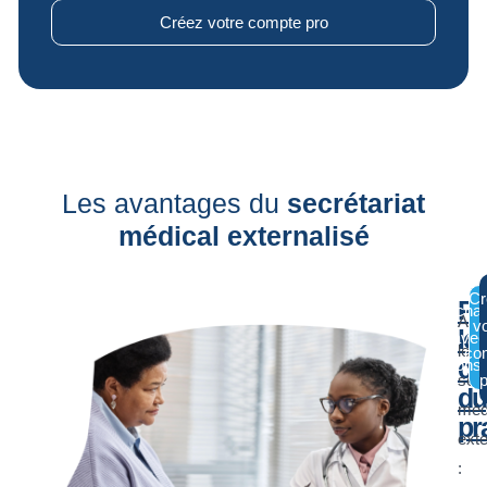
Créez votre compte pro
Les avantages du
secrétariat
médical externalisé
Cr
Po
Écha
Ave
vo
le
avec
le
co
ca
conse
secr
p
du
méd
pr
exte
: