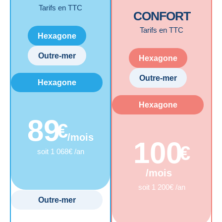
Tarifs en TTC
CONFORT
Tarifs en TTC
Hexagone
Outre-mer
Hexagone
Outre-mer
Hexagone
Hexagone
89
€
/mois
100
€
soit 1 068€ /an
/mois
soit 1 200€ /an
Outre-mer