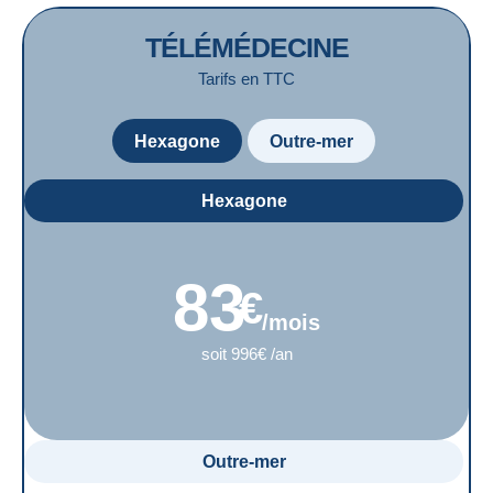
TÉLÉMÉDECINE
Tarifs en TTC
Hexagone
Outre-mer
Hexagone
83
€
/mois
soit 996€ /an
Outre-mer