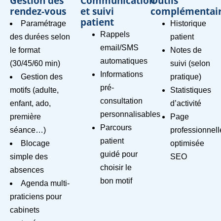
Gestion des
Communication
Outils
rendez-vous
et suivi
complémentai
patient
Paramétrage
Historique
Rappels
des durées selon
patient
email/SMS
le format
Notes de
automatiques
(30/45/60 min)
suivi (selon
Informations
Gestion des
pratique)
pré-
motifs (adulte,
Statistiques
consultation
enfant, ado,
d’activité
personnalisables
première
Page
Parcours
séance…)
professionnell
patient
Blocage
optimisée
guidé pour
simple des
SEO
choisir le
absences
bon motif
Agenda multi-
praticiens pour
cabinets