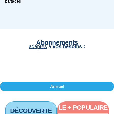
partagés
Abonnements
adaptés
à
vos besoins :
Annuel
LE + POPULAIRE
DÉCOUVERTE