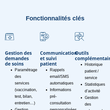
Fonctionnalités clés
Gestion des
Communication
Outils
demandes
et suivi
complémentai
de soins
patient
Historique
Paramétrage
Rappels
patient /
des
email/SMS
service
services
automatiques
Statistiques
(vaccination,
Informations
d’activité
test, bilan,
pré-
Gestion
entretien…)
consultation
des
Gestion
personnalisées