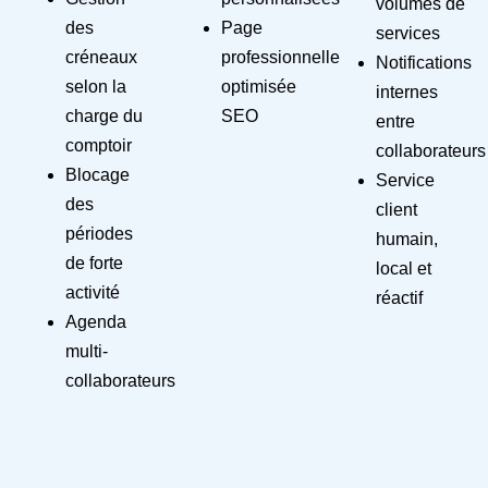
volumes de
des
Page
services
créneaux
professionnelle
Notifications
selon la
optimisée
internes
charge du
SEO
entre
comptoir
collaborateurs
Blocage
Service
des
client
périodes
humain,
de forte
local et
activité
réactif
Agenda
multi-
collaborateurs