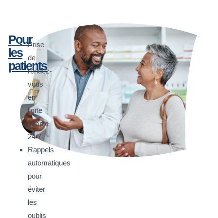
Pour
Prise
les
de
patients
rendez-
vous
en
ligne
simple
24/7
Rappels
automatiques
pour
éviter
les
oublis