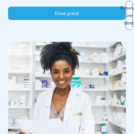
Réserv
Essai gratuit
une
dém