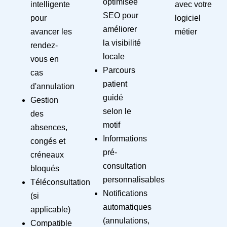
optimisée
intelligente
avec votre
SEO pour
pour
logiciel
améliorer
avancer les
métier
la visibilité
rendez-
locale
vous en
Parcours
cas
patient
d'annulation
guidé
Gestion
selon le
des
motif
absences,
Informations
congés et
pré-
créneaux
consultation
bloqués
personnalisables
Téléconsultation
Notifications
(si
automatiques
applicable)
(annulations,
Compatible