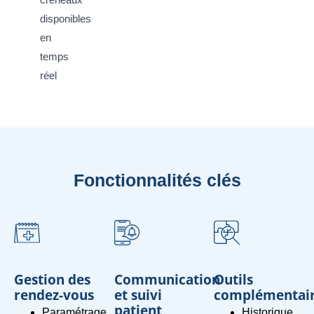
disponibles
en
temps
réel
Fonctionnalités clés
Gestion des
Communication
Outils
rendez-vous
et suivi
complémentai
patient
Paramétrage
Historique