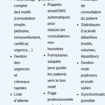
Rappels
complet
de
email/SMS
des motifs
consultation
automatiques
(consultation
du patient
pour
simple,
Statistiques
réduire les
pédiatrie,
d’activité
consultations
renouvellement,
détaillées
non
certificat,
(motifs,
honorées
urgence…)
volumes,
Formulaires
Gestion
répartition)
adaptés
des
Gestion
pour guider
urgences
multi-
les patients
et
praticiens
vers le bon
créneaux
et multi-
motif
rapides
salles
Page
Liste
Synchronisati
professionnelle
d’attente
possible