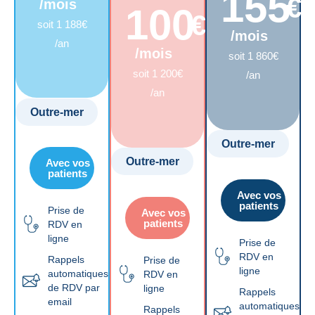
155
€
/mois
100
€
soit 1 188€
/mois
/an
/mois
soit 1 860€
soit 1 200€
/an
/an
Outre-mer
Outre-mer
Outre-mer
Avec vos
patients
Avec vos
patients
Prise de
Avec vos
patients
RDV en
ligne
Prise de
RDV en
Rappels
Prise de
ligne
automatiques
RDV en
de RDV par
ligne
Rappels
email
automatiques
Rappels